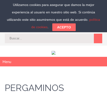
Utilizamos cookies para asegurar que damos la mejor
experiencia al usuario en nuestro sitio web. Si continúa
Síguenos:
utilizando este sitio asumiremos que está de acuerdo.
política
de cookies
.
ACEPTO
CAT
-
ES
|
ACCEDER
|
REGISTRARSE
Menu
PERGAMINOS