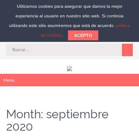
Utilizamos cookies para asegurar que damos la mejor
experiencia al usuario en nuestro sitio web. Si continúa
Síguenos:
utilizando este sitio asumiremos que está de acuerdo.
política
de cookies
.
ACEPTO
CAT
-
ES
|
ACCEDER
|
REGISTRARSE
Menu
Month:
septiembre
2020