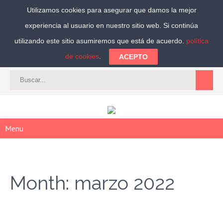
Utilizamos cookies para asegurar que damos la mejor
experiencia al usuario en nuestro sitio web. Si continúa
Síguenos:
utilizando este sitio asumiremos que está de acuerdo.
política
de cookies
.
ACEPTO
CAT
-
ES
|
ACCEDER
|
REGISTRARSE
Menu
Month:
marzo 2022