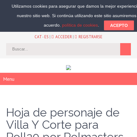
Utilizamos cookies para asegurar que damos la mejor experienci
nuestro sitio web. Si continúa utilizando este sitio asumiremo
Síguenos:
acuerdo.
política de cookies
.
ACEPTO
CAT
-
ES
|
ACCEDER
|
REGISTRARSE
Menu
Hoja de personaje de
Villa Y Corte para
Roll20 por Rolmasters