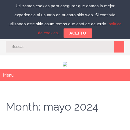
Utilizamos cookies para asegurar que damos la mejor
experiencia al usuario en nuestro sitio web. Si continúa
Síguenos:
utilizando este sitio asumiremos que está de acuerdo.
política
de cookies
.
ACEPTO
CAT
-
ES
|
ACCEDER
|
REGISTRARSE
Menu
Month:
mayo 2024