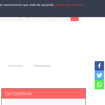
sitio asumiremos que está de acuerdo.
política de cookies
.
CAT
-
ES
|
ACCEDER
|
REGISTRARSE
AVENTURAS
PERGAMINOS
CATEGORIAS