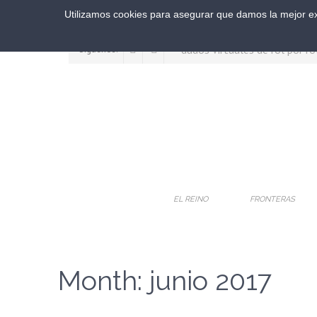
Utilizamos cookies para asegurar que damos la mejor exp
Síguenos:
EL REINO
FRONTERAS
Month:
junio 2017