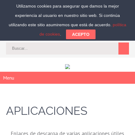
Utilizamos cookies para asegurar que damos la mejor
experiencia al usuario en nuestro sitio web. Si continúa
Síguenos:
utilizando este sitio asumiremos que está de acuerdo.
política
de cookies
.
ACEPTO
CAT
-
ES
|
ACCEDER
|
REGISTRARSE
Menu
APLICACIONES
Enlaces de descarga de varias aplicaciones útiles