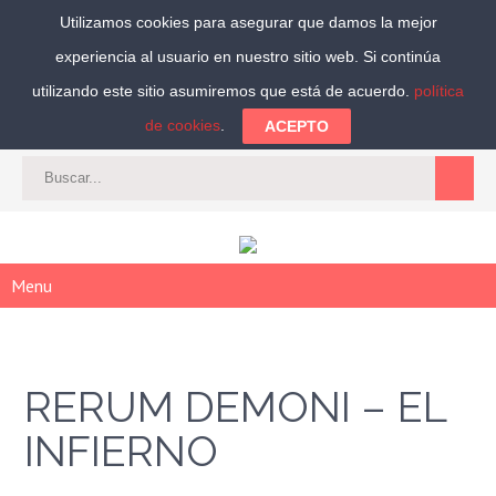
Utilizamos cookies para asegurar que damos la mejor
experiencia al usuario en nuestro sitio web. Si continúa
Síguenos:
utilizando este sitio asumiremos que está de acuerdo.
política
de cookies
.
ACEPTO
CAT
-
ES
|
ACCEDER
|
REGISTRARSE
Menu
RERUM DEMONI – EL
INFIERNO