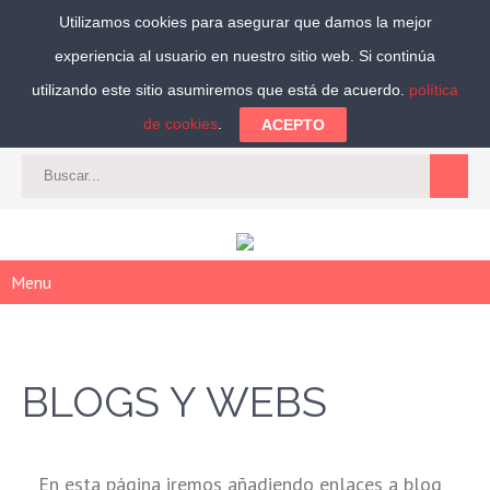
Utilizamos cookies para asegurar que damos la mejor
experiencia al usuario en nuestro sitio web. Si continúa
Síguenos:
utilizando este sitio asumiremos que está de acuerdo.
política
de cookies
.
ACEPTO
CAT
-
ES
|
ACCEDER
|
REGISTRARSE
Menu
BLOGS Y WEBS
En esta página iremos añadiendo enlaces a blog