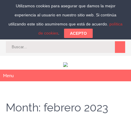
Utilizamos cookies para asegurar que damos la mejor
experiencia al usuario en nuestro sitio web. Si continúa
Síguenos:
utilizando este sitio asumiremos que está de acuerdo.
política
de cookies
.
ACEPTO
CAT
-
ES
|
ACCEDER
|
REGISTRARSE
Menu
Month:
febrero 2023