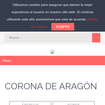
Utilizamos cookies para asegurar que damos la mejor
experiencia al usuario en nuestro sitio web. Si continúa
Síguenos:
utilizando este sitio asumiremos que está de acuerdo.
política
de cookies
.
ACEPTO
CAT
-
ES
|
ACCEDER
|
REGISTRARSE
Menu
CORONA DE ARAGÓN