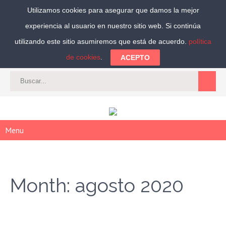
Utilizamos cookies para asegurar que damos la mejor
experiencia al usuario en nuestro sitio web. Si continúa
Síguenos:
utilizando este sitio asumiremos que está de acuerdo.
política
de cookies
.
ACEPTO
CAT
-
ES
|
ACCEDER
|
REGISTRARSE
Menu
Month:
agosto 2020