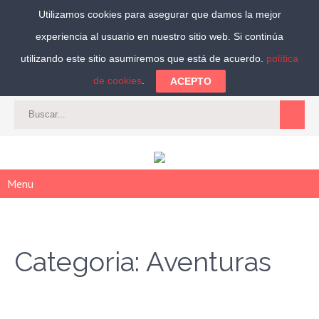
Utilizamos cookies para asegurar que damos la mejor
experiencia al usuario en nuestro sitio web. Si continúa
Síguenos:
utilizando este sitio asumiremos que está de acuerdo.
política
de cookies
.
ACEPTO
CAT
-
ES
|
ACCEDER
|
REGISTRARSE
Menu
Categoria: Aventuras