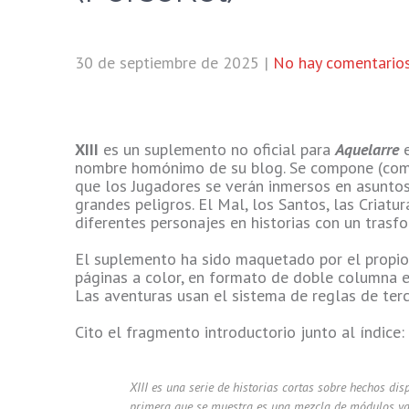
30 de septiembre de 2025
|
No hay comentario
XIII
es un suplemento no oficial para
Aquelarre
nombre homónimo de su blog. Se compone (como 
que los Jugadores se verán inmersos en asuntos
grandes peligros. El Mal, los Santos, las Criat
diferentes personajes en historias con un trasfo
El suplemento ha sido maquetado por el propio
páginas a color, en formato de doble columna 
Las aventuras usan el sistema de reglas de te
Cito el fragmento introductorio junto al índice:
XIII es una serie de historias cortas sobre hechos disp
primera que se muestra es una mezcla de módulos ya 