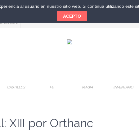
eriencia al usuario en nuestro sitio web. Si continúa utilizando este 
ACEPTO
CASTILLOS
FE
MAGIA
INVENTARIO
: XIII por Orthanc