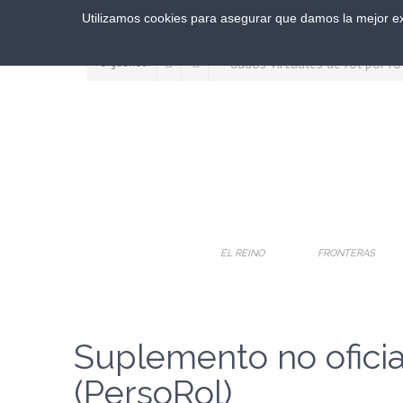
Utilizamos cookies para asegurar que damos la mejor exp
Síguenos:
EL REINO
FRONTERAS
Suplemento no oficial
(PersoRol)