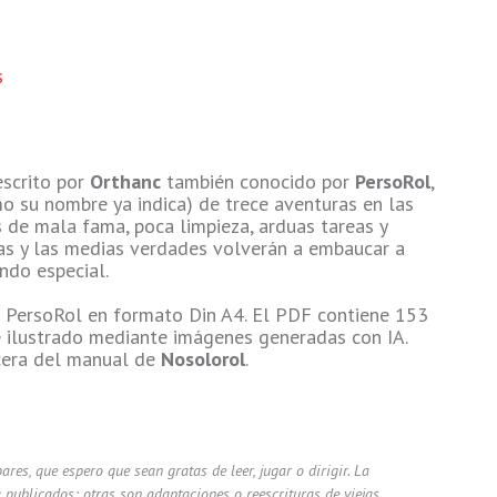
s
escrito por
Orthanc
también conocido por
PersoRol
,
su nombre ya indica) de trece aventuras en las
 de mala fama, poca limpieza, arduas tareas y
uras y las medias verdades volverán a embaucar a
ndo especial.
 PersoRol en formato Din A4. El PDF contiene 153
e ilustrado mediante imágenes generadas con IA.
rcera del manual de
Nosolorol
.
ares, que espero que sean gratas de leer, jugar o dirigir. La
publicados; otras son adaptaciones o reescrituras de viejas