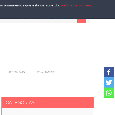
sitio asumiremos que está de acuerdo.
política de cookies
.
CAT
-
ES
|
ACCEDER
|
REGISTRARSE
AVENTURAS
PERGAMINOS
CATEGORIAS