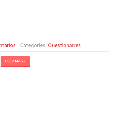
ntarios
| Categories:
Questionarres
LEER MÁS ›