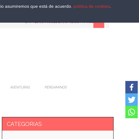
sitio asumiremos que está de acuerdo.
política de cookies
.
CAT
-
ES
|
ACCEDER
|
REGISTRARSE
AVENTURAS
PERGAMINOS
CATEGORIAS