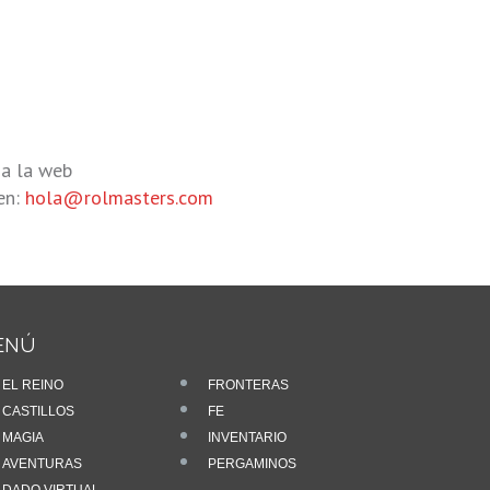
 a la web
en:
hola@rolmasters.com
ENÚ
EL REINO
FRONTERAS
CASTILLOS
FE
MAGIA
INVENTARIO
AVENTURAS
PERGAMINOS