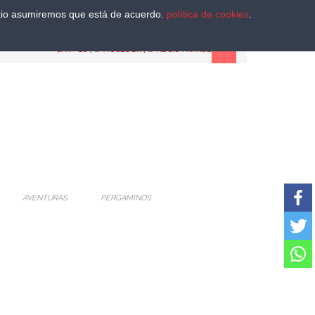
sitio asumiremos que está de acuerdo.
política de cookies
.
CAT
-
ES
|
ACCEDER
|
REGISTRARSE
AVENTURAS
PERGAMINOS