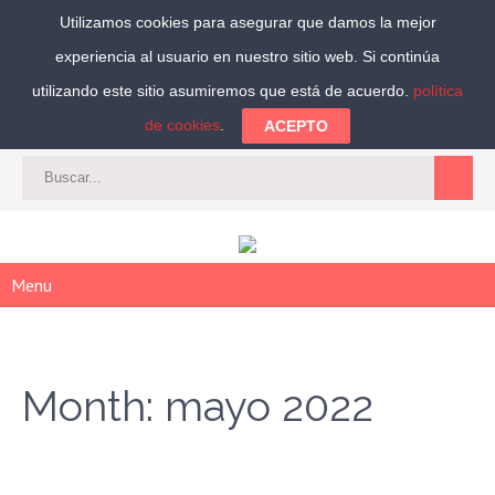
Utilizamos cookies para asegurar que damos la mejor
experiencia al usuario en nuestro sitio web. Si continúa
Síguenos:
utilizando este sitio asumiremos que está de acuerdo.
política
de cookies
.
ACEPTO
CAT
-
ES
|
ACCEDER
|
REGISTRARSE
Menu
Month:
mayo 2022