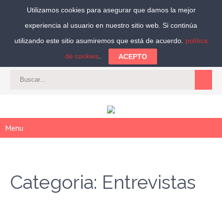
Utilizamos cookies para asegurar que damos la mejor
experiencia al usuario en nuestro sitio web. Si continúa
Síguenos:
utilizando este sitio asumiremos que está de acuerdo.
política
de cookies
.
ACEPTO
CAT
-
ES
|
ACCEDER
|
REGISTRARSE
Menu
Categoria: Entrevistas