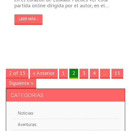
partida online dirigida por el autor, en el…
LEER MÁS ›
2 of 15
« Anterior
1
2
3
4
…
15
Siguiente »
CATEGORIAS
Noticias
Aventuras