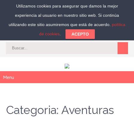
Utilizamos cookies para asegurar que damos la mejor
experiencia al usuario en nuestro sitio web. Si continúa
Síguenos:
utilizando este sitio asumiremos que está de acuerdo.
política
de cookies
.
ACEPTO
CAT
-
ES
|
ACCEDER
|
REGISTRARSE
Menu
Categoria: Aventuras