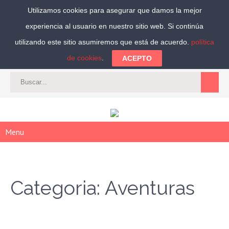
Utilizamos cookies para asegurar que damos la mejor
experiencia al usuario en nuestro sitio web. Si continúa
Síguenos:
utilizando este sitio asumiremos que está de acuerdo.
política
de cookies
.
ACEPTO
CAT
-
ES
|
ACCEDER
|
REGISTRARSE
Menu
Categoria: Aventuras