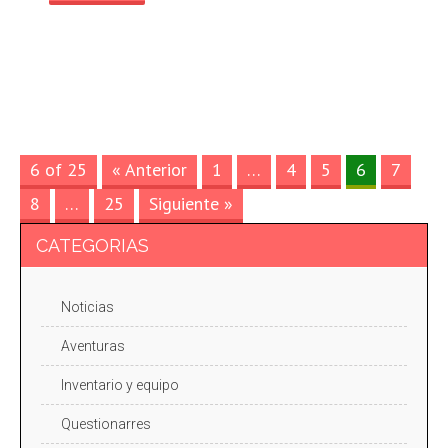
6 of 25
« Anterior
1
…
4
5
6
7
8
…
25
Siguiente »
CATEGORIAS
Noticias
Aventuras
Inventario y equipo
Questionarres