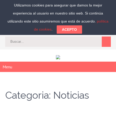
Utilizamos cookies para asegurar que damos la mejor
experiencia al usuario en nuestro sitio web. Si continúa
Síguenos:
utilizando este sitio asumiremos que está de acuerdo.
política
de cookies
.
ACEPTO
CAT
-
ES
|
ACCEDER
|
REGISTRARSE
Menu
Categoria: Noticias