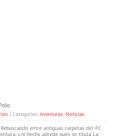
Polo
rios
| Categories:
Aventuras
,
Noticias
Rebuscando entre antiguas carpetas del PC
ntura, y ni hecho adrede pues se titula La