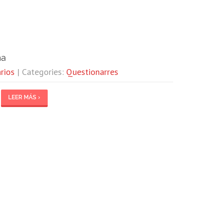
na
rios
| Categories:
Questionarres
LEER MÁS ›