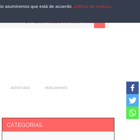
sitio asumiremos que está de acuerdo.
política de cookies
.
CAT
-
ES
|
ACCEDER
|
REGISTRARSE
AVENTURAS
PERGAMINOS
CATEGORIAS