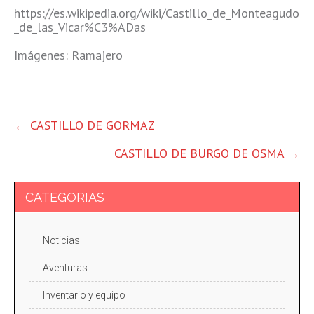
https://es.wikipedia.org/wiki/Castillo_de_Monteagudo
_de_las_Vicar%C3%ADas
Imágenes: Ramajero
OTRAS
←
CASTILLO DE GORMAZ
ENTRADAS
CASTILLO DE BURGO DE OSMA
→
CATEGORIAS
Noticias
Aventuras
Inventario y equipo