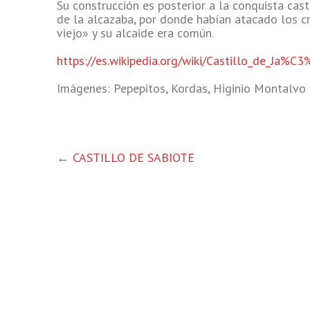
Su construcción es posterior a la conquista cas
de la alcazaba, por donde habían atacado los cr
viejo» y su alcaide era común.
https://es.wikipedia.org/wiki/Castillo_de_Ja%C
Imágenes: Pepepitos, Kordas, Higinio Montalvo 
OTRAS
←
CASTILLO DE SABIOTE
ENTRADAS