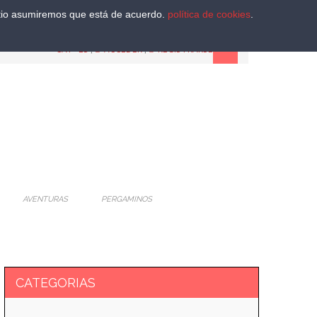
sitio asumiremos que está de acuerdo.
política de cookies
.
CAT
-
ES
|
ACCEDER
|
REGISTRARSE
AVENTURAS
PERGAMINOS
CATEGORIAS