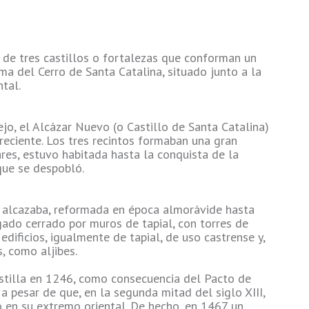
to de tres castillos o fortalezas que conforman un
ma del Cerro de Santa Catalina, situado junto a la
tal.
iejo, el Alcázar Nuevo (o Castillo de Santa Catalina)
reciente. Los tres recintos formaban una gran
res, estuvo habitada hasta la conquista de la
que se despobló.
na alcazaba, reformada en época almorávide hasta
gado cerrado por muros de tapial, con torres de
 edificios, igualmente de tapial, de uso castrense y,
, como aljibes.
stilla en 1246, como consecuencia del Pacto de
 pesar de que, en la segunda mitad del siglo XIII,
o en su extremo oriental. De hecho, en 1467 un