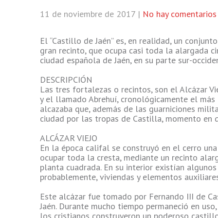
11 de noviembre de 2017
|
No hay comentarios
El “Castillo de Jaén” es, en realidad, un conjun
gran recinto, que ocupa casi toda la alargada ci
ciudad española de Jaén, en su parte sur-occiden
DESCRIPCIÓN
Las tres fortalezas o recintos, son el Alcázar V
y el llamado Abrehuí, cronológicamente el más 
alcazaba que, además de las guarniciones milita
ciudad por las tropas de Castilla, momento en 
ALCÁZAR VIEJO
En la época califal se construyó en el cerro u
ocupar toda la cresta, mediante un recinto alar
planta cuadrada.​ En su interior existían algunos
probablemente, viviendas y elementos auxiliares
Este alcázar fue tomado por Fernando III de Ca
Jaén. Durante mucho tiempo permaneció en uso, a
los cristianos construyeron un poderoso castill