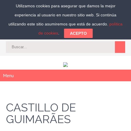
Utilizamos cookies para asegurar que damos la mejor
experiencia al usuario en nuestro sitio web. Si continúa
Síguenos:
utilizando este sitio asumiremos que está de acuerdo.
política
de cookies
.
ACEPTO
CAT
-
ES
|
ACCEDER
|
REGISTRARSE
Menu
CASTILLO DE
GUIMARÃES