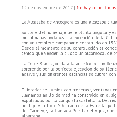
12 de noviembre de 2017
|
No hay comentarios
La Alcazaba de Antequera es una alcazaba situ
Su torre del homenaje tiene planta angular y e
musulmanas andaluzas, a excepción de la Calaho
con un templete-campanario construido en 1582 
Desde el momento de su construcción es conoci
tenido que vender la ciudad un alcornocal de p
La Torre Blanca, unida a la anterior por un lien
sorprende por la perfecta ejecución de su fábric
adarve y sus diferentes estancias se cubren con 
El interior se ilumina con troneras y ventanas e
llamamos anillo de medina construido en el sig
expulsados por la conquista castellana. Del re
postigo y la Torre Albarrana de la Estrella, jun
del Carmen, y la llamada Puerta del Agua, que e
albarrana.