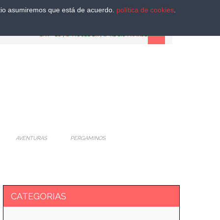
sitio asumiremos que está de acuerdo.
política de cookies
.
CAT
-
ES
|
ACCEDER
|
REGISTRARSE
AVENTURAS
PERGAMINOS
CATEGORIAS