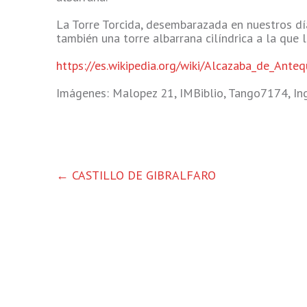
La Torre Torcida, desembarazada en nuestros día
también una torre albarrana cilíndrica a la que 
https://es.wikipedia.org/wiki/Alcazaba_de_Anteq
Imágenes: Malopez 21, IMBiblio, Tango7174, In
OTRAS
←
CASTILLO DE GIBRALFARO
ENTRADAS