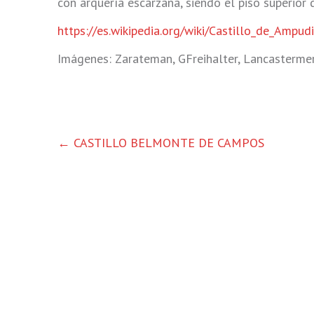
con arquería escarzana, siendo el piso superior
https://es.wikipedia.org/wiki/Castillo_de_Ampud
Imágenes: Zarateman, GFreihalter, Lancastermer
OTRAS
←
CASTILLO BELMONTE DE CAMPOS
ENTRADAS