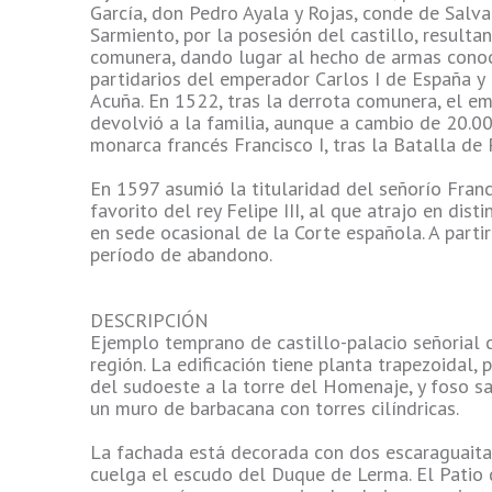
García, don Pedro Ayala y Rojas, conde de Salva
Sarmiento, por la posesión del castillo, result
comunera, dando lugar al hecho de armas conoc
partidarios del emperador Carlos I de España y 
Acuña. En 1522, tras la derrota comunera, el em
devolvió a la familia, aunque a cambio de 20.00
monarca francés Francisco I, tras la Batalla de 
En 1597 asumió la titularidad del señorío Fra
favorito del rey Felipe III, al que atrajo en dist
en sede ocasional de la Corte española. A partir
período de abandono.
DESCRIPCIÓN
Ejemplo temprano de castillo-palacio señorial ca
región. La edificación tiene planta trapezoidal,
del sudoeste a la torre del Homenaje, y foso s
un muro de barbacana con torres cilíndricas.
La fachada está decorada con dos escaraguaitas
cuelga el escudo del Duque de Lerma. El Patio 