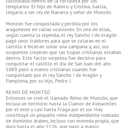
custodiada dentro de la fortaleza por los
templarios. El hijo de Ramiro y Cristina, Garcia,
llegaría a ser rey de Navarra y señor de Monzón.
Monzón fue conquistada y perdida por los
aragoneses en varias ocasiones. En una de ellas,
según cuenta la leyenda, el rey Sancho I de Aragón
pagó unos traidores para que se colaran en el
castillo e hicieran sonar una campana y, así, sus
ocupantes creyeran que las tropas cristianas estaban
dentro. Este factor sorpresa fue decisivo para
conquistar el castillo el día de San Juan del año
1089 pasó a manos cristianas cuando fue
conquistado por el rey Sancho I de Aragón y
Pamplona, ​​por su hijo, Pedro I.
REINO DE MONTSÓ
Entonces se creó el llamado Reino de Monzón, que
incluía un territorio hasta la Clamor de Almacelles
por el este y casi hasta Fraga por el sur. Hay
constituyó un pequeño reino independiente rodeado
de dominios árabes, incluso con moneda propia, que
duró hasta el año 1126, que pasó a manos