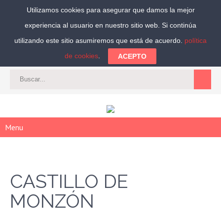
Utilizamos cookies para asegurar que damos la mejor
experiencia al usuario en nuestro sitio web. Si continúa
Síguenos:
utilizando este sitio asumiremos que está de acuerdo.
política
de cookies
.
ACEPTO
CAT
-
ES
|
ACCEDER
|
REGISTRARSE
Menu
CASTILLO DE
MONZÓN