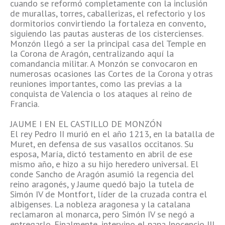
cuando se reformó completamente con la inclusión
de murallas, torres, caballerizas, el refectorio y los
dormitorios convirtiendo la fortaleza en convento,
siguiendo las pautas austeras de los cistercienses.
Monzón llegó a ser la principal casa del Temple en
la Corona de Aragón, centralizando aquí la
comandancia militar. A Monzón se convocaron en
numerosas ocasiones las Cortes de la Corona y otras
reuniones importantes, como las previas a la
conquista de Valencia o los ataques al reino de
Francia.
JAUME I EN EL CASTILLO DE MONZÓN
El rey Pedro II murió en el año 1213, en la batalla de
Muret, en defensa de sus vasallos occitanos. Su
esposa, María, dictó testamento en abril de ese
mismo año, e hizo a su hijo heredero universal. El
conde Sancho de Aragón asumió la regencia del
reino aragonés, y Jaume quedó bajo la tutela de
Simón IV de Montfort, líder de la cruzada contra el
albigenses. La nobleza aragonesa y la catalana
reclamaron al monarca, pero Simón IV se negó a
entregarlo. Finalmente, intervino el papa Inocencio III