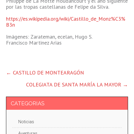
Philippe de La Motte Houdancourt y el año siguiente
por las tropas castellanas de Felipe da Silva.
https://es.wikipedia.org/wiki/Castillo_de_Monz%C3%
B3n
Imágenes: Zarateman, ecelan, Hugo S.
Francisco Martinez Arias
OTRAS
←
CASTILLO DE MONTEARAGÓN
ENTRADAS
COLEGIATA DE SANTA MARÍA LA MAYOR
→
CATEGORIAS
Noticias
Aventuras