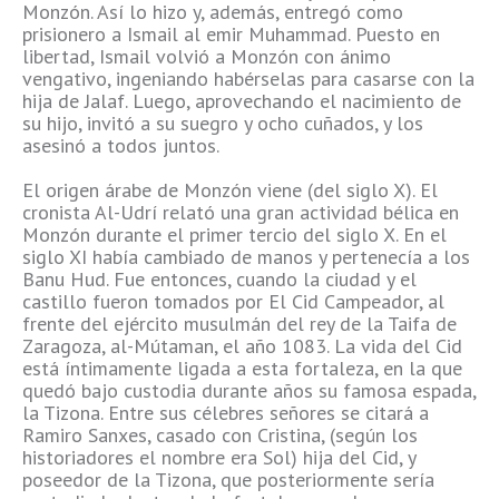
Monzón. Así lo hizo y, además, entregó como
prisionero a Ismail al emir Muhammad. Puesto en
libertad, Ismail volvió a Monzón con ánimo
vengativo, ingeniando habérselas para casarse con la
hija de Jalaf. Luego, aprovechando el nacimiento de
su hijo, invitó a su suegro y ocho cuñados, y los
asesinó a todos juntos.
El origen árabe de Monzón viene (del siglo X). El
cronista Al-Udrí relató una gran actividad bélica en
Monzón durante el primer tercio del siglo X. En el
siglo XI había cambiado de manos y pertenecía a los
Banu Hud. Fue entonces, cuando la ciudad y el
castillo fueron tomados por El Cid Campeador, al
frente del ejército musulmán del rey de la Taifa de
Zaragoza, al-Mútaman, el año 1083. La vida del Cid
está íntimamente ligada a esta fortaleza, en la que
quedó bajo custodia durante años su famosa espada,
la Tizona. Entre sus célebres señores se citará a
Ramiro Sanxes, casado con Cristina, (según los
historiadores el nombre era Sol) hija del Cid, y
poseedor de la Tizona, que posteriormente sería