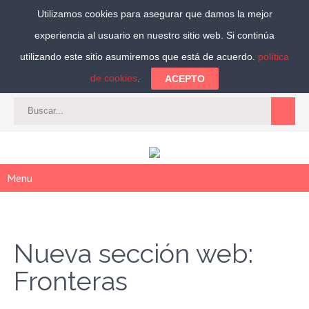
Utilizamos cookies para asegurar que damos la mejor
experiencia al usuario en nuestro sitio web. Si continúa
Síguenos:
utilizando este sitio asumiremos que está de acuerdo.
política
de cookies
.
ACEPTO
CAT
-
ES
|
ACCEDER
|
REGISTRARSE
Menu
Nueva sección web:
Fronteras