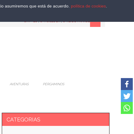
sitio asumiremos que está de acuerdo.
política de cookies
.
CAT
-
ES
|
ACCEDER
|
REGISTRARSE
AVENTURAS
PERGAMINOS
CATEGORIAS