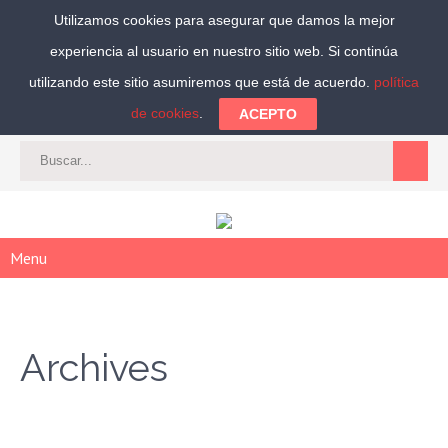
Utilizamos cookies para asegurar que damos la mejor
experiencia al usuario en nuestro sitio web. Si continúa
Síguenos:
utilizando este sitio asumiremos que está de acuerdo.
política
de cookies
.
ACEPTO
CAT
-
ES
|
ACCEDER
|
REGISTRARSE
Menu
Archives