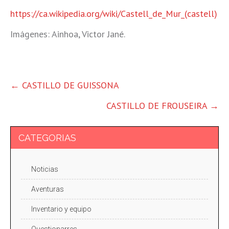
https://ca.wikipedia.org/wiki/Castell_de_Mur_(castell)
Imágenes: Ainhoa, Victor Jané.
OTRAS
←
CASTILLO DE GUISSONA
ENTRADAS
CASTILLO DE FROUSEIRA
→
CATEGORIAS
Noticias
Aventuras
Inventario y equipo
Questionarres