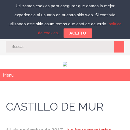
Utilizamos cookies para asegurar que damos la mejor
experiencia al usuario en nuestro sitio web. Si continúa
Síguenos:
utilizando este sitio asumiremos que está de acuerdo.
política
de cookies
.
ACEPTO
CAT
-
ES
|
ACCEDER
|
REGISTRARSE
Menu
CASTILLO DE MUR
11 de noviembre de 2017
|
No hay comentarios