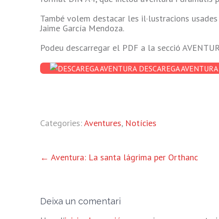
També volem destacar les il·lustracions usades a
Jaime García Mendoza.
Podeu descarregar el PDF a la secció AVENTUR
DESCAREGA AVENTURA
Categories:
Aventures
,
Notícies
ALTRES
←
Aventura: La santa lágrima per Orthanc
ENTRADES
Deixa un comentari