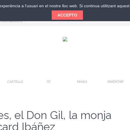
xperiència a l'usuari en el nostre lloc web. Si continua utilitzant aque
ACCEPTO
CASTELLS
FE
MAGIA
INVENTARI
s, el Don Gil, la monja
card Ibáñez