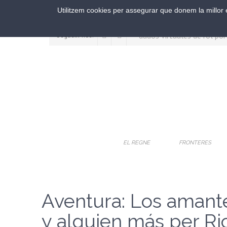
Utilitzem cookies per assegurar que donem la millor e
Segueix-nos:
EL REGNE
FRONTERES
Aventura: Los amante
y alguien más per Ri