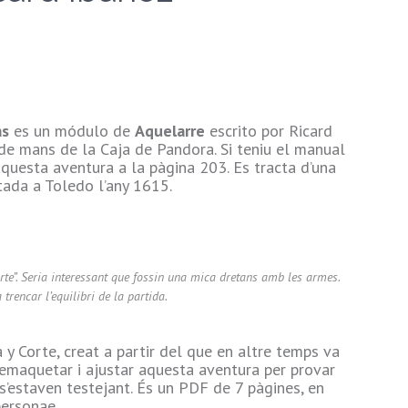
ás
es un módulo de
Aquelarre
escrito por Ricard
 de mans de la Caja de Pandora. Si teniu el manual
 aquesta aventura a la pàgina 203. Es tracta d’una
tada a Toledo l’any 1615.
orte”. Seria interessant que fossin una mica dretans amb les armes.
trencar l’equilibri de la partida.
 y Corte, creat a partir del que en altre temps va
remaquetar i ajustar aquesta aventura per provar
’estaven testejant. És un PDF de 7 pàgines, en
personae.