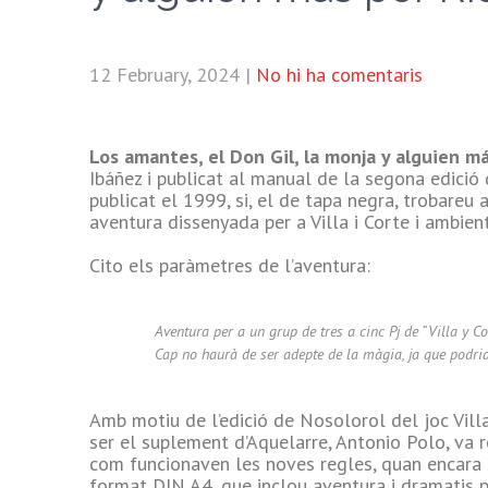
12 February, 2024
|
No hi ha comentaris
Los amantes, el Don Gil, la monja y alguien m
Ibáñez i publicat al manual de la segona edició
publicat el 1999, si, el de tapa negra, trobareu
aventura dissenyada per a Villa i Corte i ambien
Cito els paràmetres de l’aventura:
Aventura per a un grup de tres a cinc Pj de “Villa y C
Cap no haurà de ser adepte de la màgia, ja que podria 
Amb motiu de l’edició de Nosolorol del joc Villa
ser el suplement d’Aquelarre, Antonio Polo, va 
com funcionaven les noves regles, quan encara s
format DIN A4, que inclou aventura i dramatis 