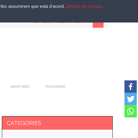
st lloc assumirem que està d'acord.
política de cookies
.
CAT
-
ES
|
ACCES
|
REGISTRAR
AVENTURES
PERGAMINS
CATEGORIES