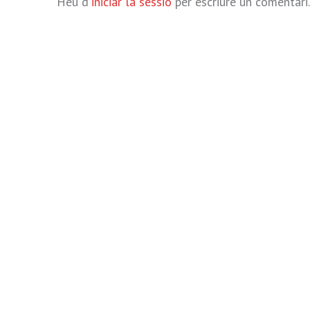
Heu d'
iniciar la sessió
per escriure un comentari.