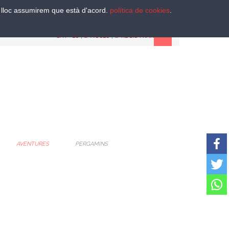
st lloc assumirem que està d'acord.
política de cookies
.
CAT
-
ES
|
ACCES
|
REGISTRAR
AVENTURES
PERGAMINS