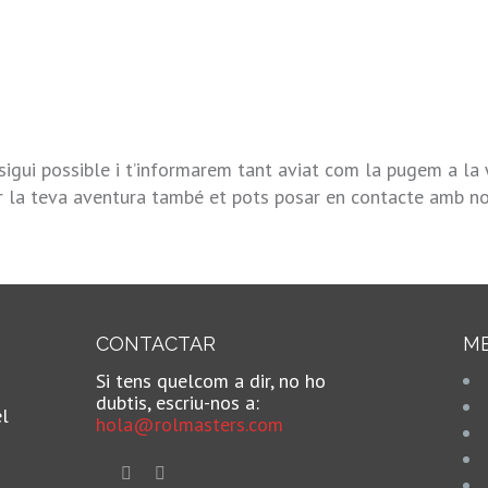
sigui possible i t’informarem tant aviat com la pugem a la
ar la teva aventura també et pots posar en contacte amb no
CONTACTAR
M
Si tens quelcom a dir, no ho
dubtis, escriu-nos a:
el
hola@rolmasters.com