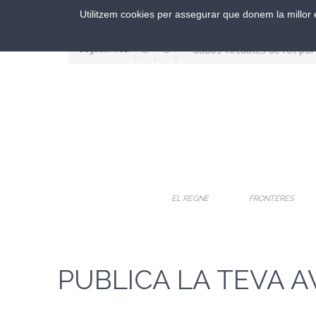
Utilitzem cookies per assegurar que donem la millor e
Segueix-nos:
EL REGNE
FRONTERES
PUBLICA LA TEVA 