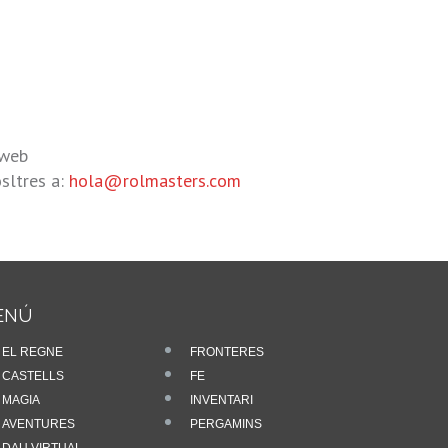
 web
sltres a:
hola@rolmasters.com
ENÚ
EL REGNE
FRONTERES
CASTELLS
FE
MAGIA
INVENTARI
AVENTURES
PERGAMINS