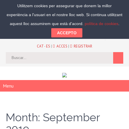
Utilitzem cookies per assegurar que donem la millor
experiència a l'usuari en el nostre lloc web. Si continua utilitzant
Segueix-nos:
aquest lloc assumirem que està d'acord.
política de cookies
.
ACCEPTO
CAT
-
ES
|
ACCES
|
REGISTRAR
Menu
Month:
September
2019