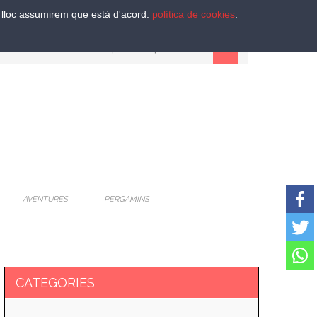
st lloc assumirem que està d'acord.
política de cookies
.
CAT
-
ES
|
ACCES
|
REGISTRAR
AVENTURES
PERGAMINS
CATEGORIES