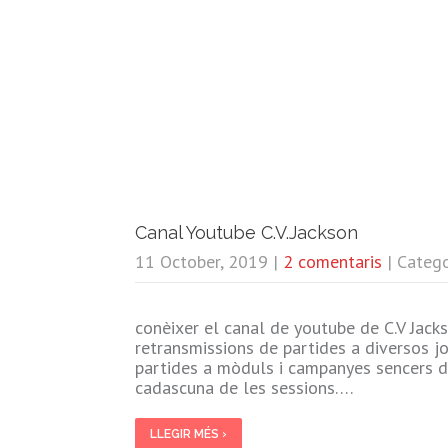
Canal Youtube C.V.Jackson
11 October, 2019
|
2 comentaris
| Categ
conèixer el canal de youtube de C.V Jacks
retransmissions de partides a diversos jo
partides a mòduls i campanyes sencers de
cadascuna de les sessions….
LLEGIR MÉS ›