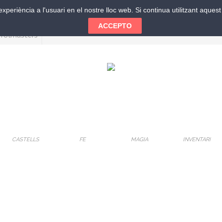
xperiència a l'usuari en el nostre lloc web. Si continua utilitzant aque
ACCEPTO
CASTELLS
FE
MAGIA
INVENTARI