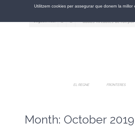
Utilitzem cookies per assegurar que donem la millor e
Segueix-nos:
EL REGNE
FRONTERES
Month:
October 2019