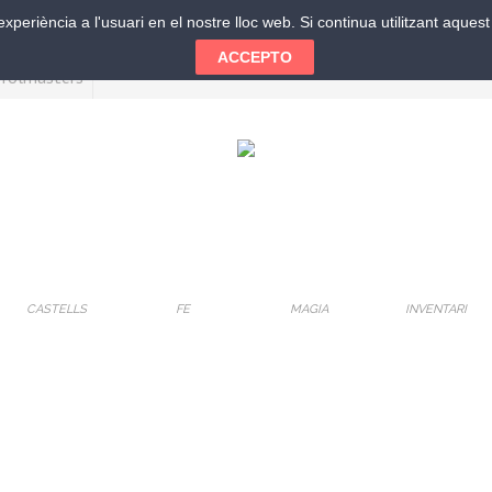
xperiència a l'usuari en el nostre lloc web. Si continua utilitzant aque
ACCEPTO
CASTELLS
FE
MAGIA
INVENTARI