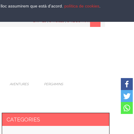
st lloc assumirem que està d'acord.
política de cookies
.
CAT
-
ES
|
ACCES
|
REGISTRAR
AVENTURES
PERGAMINS
CATEGORIES