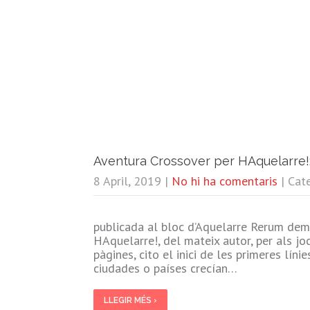
Aventura Crossover per HAquelarre!
8 April, 2019
|
No hi ha comentaris
| Cat
publicada al bloc d’Aquelarre Rerum dem
HAquelarre!, del mateix autor, per als jo
pàgines, cito el inici de les primeres líni
ciudades o países crecían…
LLEGIR MÉS ›