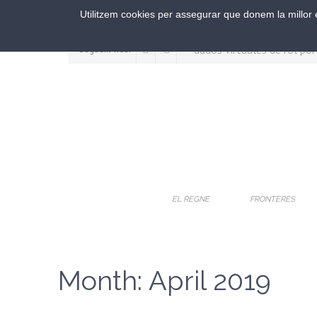
Utilitzem cookies per assegurar que donem la millor e
Segueix-nos:
EL REGNE
FRONTERES
Month:
April 2019