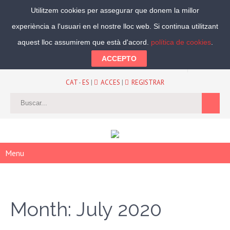
Utilitzem cookies per assegurar que donem la millor
experiència a l'usuari en el nostre lloc web. Si continua utilitzant
Segueix-nos:
aquest lloc assumirem que està d'acord.
política de cookies
.
ACCEPTO
CAT
-
ES
|
ACCES
|
REGISTRAR
Menu
Month:
July 2020