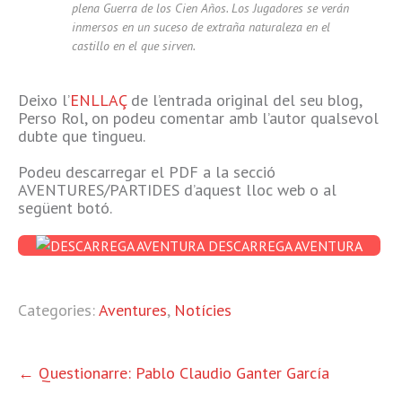
plena Guerra de los Cien Años. Los Jugadores se verán
inmersos en un suceso de extraña naturaleza en el
castillo en el que sirven.
Deixo l’
ENLLAÇ
de l’entrada original del seu blog,
Perso Rol, on podeu comentar amb l’autor qualsevol
dubte que tingueu.
Podeu descarregar el PDF a la secció
AVENTURES/PARTIDES d’aquest lloc web o al
següent botó.
DESCARREGA AVENTURA
Categories:
Aventures
,
Notícies
ALTRES
←
Questionarre: Pablo Claudio Ganter García