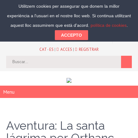
Utilitzem cookies per assegurar que donem la millor
experiència a l'usuari en el nostre lloc web. Si continua utilitzant
Segueix-nos:
aquest lloc assumirem que està d'acord.
política de cookies
.
ACCEPTO
CAT
-
ES
|
ACCES
|
REGISTRAR
Menu
Aventura: La santa
lágrima per Orthanc