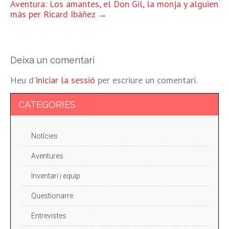
ENTRADES
Aventura: Los amantes, el Don Gil, la monja y alguien
más per Ricard Ibáñez
→
Deixa un comentari
Heu d'
iniciar la sessió
per escriure un comentari.
CATEGORIES
Notícies
Aventures
Inventari i equip
Questionarre
Entrevistes