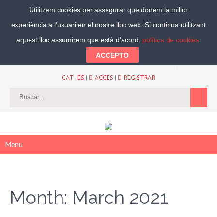
Utilitzem cookies per assegurar que donem la millor
experiència a l'usuari en el nostre lloc web. Si continua utilitzant
Segueix-nos:
aquest lloc assumirem que està d'acord.
política de cookies
.
ACCEPTO
CAT
-
ES
|
ACCES
|
REGISTRAR
Menu
Month:
March 2021