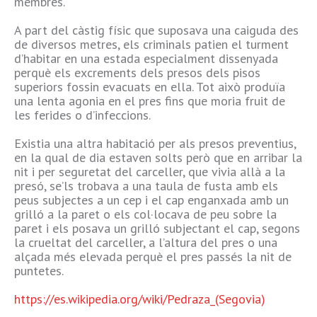
membres.
A part del càstig físic que suposava una caiguda des
de diversos metres, els criminals patien el turment
d’habitar en una estada especialment dissenyada
perquè els excrements dels presos dels pisos
superiors fossin evacuats en ella. Tot això produïa
una lenta agonia en el pres fins que moria fruit de
les ferides o d’infeccions.
Existia una altra habitació per als presos preventius,
en la qual de dia estaven solts però que en arribar la
nit i per seguretat del carceller, que vivia allà a la
presó, se’ls trobava a una taula de fusta amb els
peus subjectes a un cep i el cap enganxada amb un
grilló a la paret o els col·locava de peu sobre la
paret i els posava un grilló subjectant el cap, segons
la crueltat del carceller, a l’altura del pres o una
alçada més elevada perquè el pres passés la nit de
puntetes.
https://es.wikipedia.org/wiki/Pedraza_(Segovia)