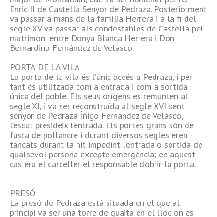
Enric II de Castella Senyor de Pedraza. Posteriorment
va passar a mans de la família Herrera i a la fi del
segle XV va passar als condestables de Castella pel
matrimoni entre Donya Blanca Herrera i Don
Bernardino Fernández de Velasco.
PORTA DE LA VILA
La porta de la vila és l’únic accés a Pedraza, i per
tant és utilitzada com a entrada i com a sortida
única del poble. Els seus orígens es remunten al
segle XI, i va ser reconstruïda al segle XVI sent
senyor de Pedraza Íñigo Fernández de Velasco,
l’escut presideix l’entrada. Els portes grans són de
fusta de pollancre i durant diversos segles eren
tancats durant la nit impedint l’entrada o sortida de
qualsevol persona excepte emergència; en aquest
cas era el carceller el responsable d’obrir la porta.
PRESÓ
La presó de Pedraza està situada en el que al
principi va ser una torre de guaita en el lloc on es