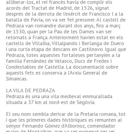
alliberar-los, el rei francès havia de complir els
acords del Tractat de Madrid, de 1526, signat
després de la derrota de l’exèrcit de Francisco I a la
batalla de Pavia, on va ser fet presoner. Al castell de
Pedraza van romandre durant dos anys, fins a març
de 1530, quan per la Pau de les Dames van ser
retornats a França. Anteriorment havien estat en els
castells de Villalba, Villalpando i Berlanga de Duero
i una curta etapa de descans en Castilnovo. Igual que
Pedraza, totes aquestes fortaleses pertanyien a la
família Fernández de Velasco, Ducs de Fredes i
Condestables de Castella. La documentació sobre
aquests fets es conserva a l’Arxiu General de
Simancas.
LA VILA DE PEDRAZA
Pedraza és una una vila medieval emmurallada
situada a 37 km al nord-est de Segòvia.
El seu nom sembla derivar de la Pretaria romana, tot
i que les primeres dades històriques es remunten al
senyor Fernando Gómez d’Albornoz, comendador
major de Montalbán, que va ser nomenat per rei