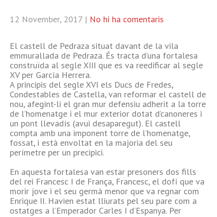
12 November, 2017
|
No hi ha comentaris
El castell de Pedraza situat davant de la vila
emmurallada de Pedraza. És tracta d’una fortalesa
construïda al segle XIII que es va reedificar al segle
XV per García Herrera.
A principis del segle XVI els Ducs de Fredes,
Condestables de Castella, van reformar el castell de
nou, afegint-li el gran mur defensiu adherit a la torre
de l’homenatge i el mur exterior dotat d’canoneres i
un pont llevadís (avui desaparegut). El castell
compta amb una imponent torre de l’homenatge,
fossat, i està envoltat en la majoria del seu
perímetre per un precipici.
En aquesta fortalesa van estar presoners dos fills
del rei Francesc I de França, Francesc, el dofí que va
morir jove i el seu germà menor que va regnar com
Enrique II. Havien estat lliurats pel seu pare com a
ostatges a l’Emperador Carles I d’Espanya. Per