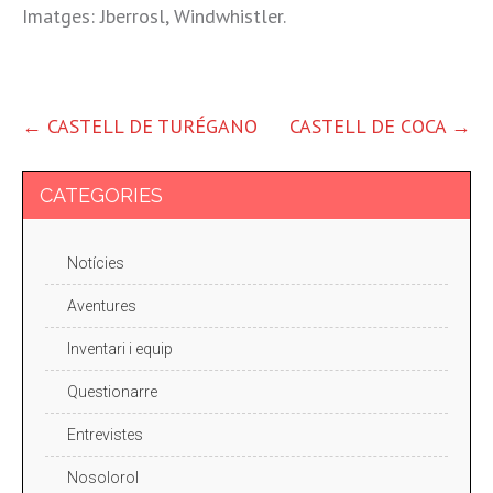
Imatges: Jberrosl, Windwhistler.
ALTRES
←
CASTELL DE TURÉGANO
CASTELL DE COCA
→
ENTRADES
CATEGORIES
Notícies
Aventures
Inventari i equip
Questionarre
Entrevistes
Nosolorol