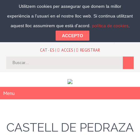
Utilitzem cookies per assegurar que donem la millor
experiència a l'usuari en el nostre lloc web. Si continua utilitzant
Segueix-nos:
aquest lloc assumirem que està d'acord.
política de cookies
.
ACCEPTO
CAT
-
ES
|
ACCES
|
REGISTRAR
Menu
CASTELL DE PEDRAZA