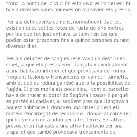
troba la porta de la vila. En ella vivia el carceller i hi
havia diverses sales annexes on malvivien els presos.
Per als delinqüents comuns, normalment lladres,
existien dues cel·les fetes de fusta de 3×3 metres
per les que tot just entrava la llum i en les que
podien estar presoners fins a quinze persones durant
diversos dies.
Per als delictes de sang es reservava un destí més
cruel, ja que els presos eren llançats individualment
a una habitació inferior, el que provocava de forma
freqüent lesions o trencaments en cames i turmells,
amb el que es reduïa gairebé a zero la possibilitat de
fugida. El pres moria als pocs dies, i com el carceller
havia de trucar al botxí de Segòvia i pagar-li perquè
es portés el cadàver, al següent pres que llançava a
aquest habitacle li donaven una cistella i era ell
mateix l’encarregat de recollir-lo i donar- al carceller,
qui ho venia com a adob per a les terres. Els altres
presos, eren llançats a una altra habitació per una
trapa, el que també provocava trencaments de