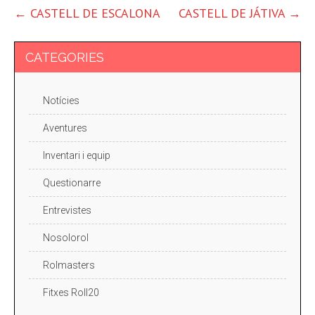
ALTRES
←
CASTELL DE ESCALONA
CASTELL DE JÁTIVA
→
ENTRADES
CATEGORIES
Notícies
Aventures
Inventari i equip
Questionarre
Entrevistes
Nosolorol
Rolmasters
Fitxes Roll20