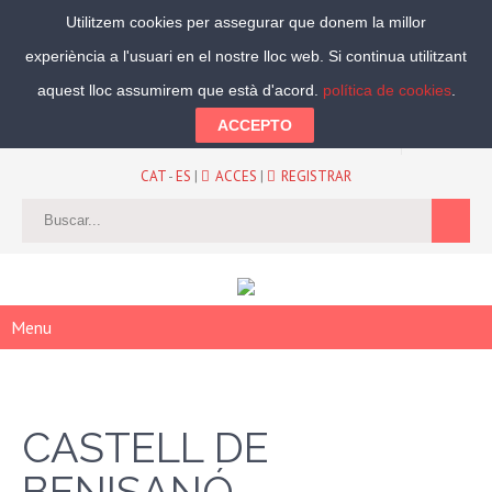
Utilitzem cookies per assegurar que donem la millor
experiència a l'usuari en el nostre lloc web. Si continua utilitzant
Segueix-nos:
aquest lloc assumirem que està d'acord.
política de cookies
.
ACCEPTO
CAT
-
ES
|
ACCES
|
REGISTRAR
Menu
CASTELL DE
BENISANÓ