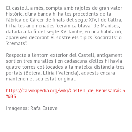
El castell, a més, compta amb rajoles de gran valor
històric, d’una banda hi ha les procedents de la
fàbrica de Càrcer de finals del segle XIV, i de l’altra,
hi ha les anomenades “ceràmica blava” de Manises,
datada a la fi del segle XV. També, en una habitació,
apareixen decorant el sostre els típics “socarrats” o
“cremats”.
Respecte a l’entorn exterior del Castell, antigament
sortien tres muralles i en cadascuna d’elles hi havia
quatre torres col·locades a la mateixa distància-tres
portals (Bétera, Llíria i València), aquests encara
mantenen el seu estat original.
https://ca.wikipedia.org/wiki/Castell_de_Benissan%C3
%B3
Imágenes: Rafa Esteve.