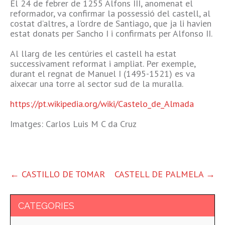
El 24 de febrer de 1255 Alfons III, anomenat el
reformador, va confirmar la possessió del castell, al
costat d’altres, a l’ordre de Santiago, que ja li havien
estat donats per Sancho I i confirmats per Alfonso II.
Al llarg de les centúries el castell ha estat
successivament reformat i ampliat. Per exemple,
durant el regnat de Manuel I (1495-1521) es va
aixecar una torre al sector sud de la muralla.
https://pt.wikipedia.org/wiki/Castelo_de_Almada
Imatges: Carlos Luis M C da Cruz
ALTRES
←
CASTILLO DE TOMAR
CASTELL DE PALMELA
→
ENTRADES
CATEGORIES