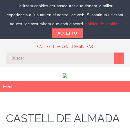
Utilitzem cookies per assegurar que donem la millor
experiència a l'usuari en el nostre lloc web. Si continua utilitzant
Segueix-nos:
aquest lloc assumirem que està d'acord.
política de cookies
.
ACCEPTO
CAT
-
ES
|
ACCES
|
REGISTRAR
Menu
CASTELL DE ALMADA