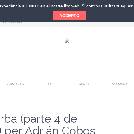
xperiència a l'usuari en el nostre lloc web. Si continua utilitzant aque
ACCEPTO
CASTELLS
FE
MAGIA
INVENTARI
rba (parte 4 de
) per Adrián Cobos