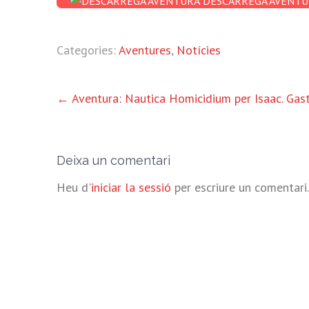
DESCARREGA AVENTU
Categories:
Aventures
,
Notícies
ALTRES
←
Aventura: Nautica Homicidium per Isaac. Gas
ENTRADES
Deixa un comentari
Heu d'
iniciar la sessió
per escriure un comentari.