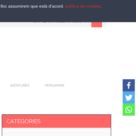
st lloc assumirem que està d'acord.
política de cookies
.
CAT
-
ES
|
ACCES
|
REGISTRAR
AVENTURES
PERGAMINS
CATEGORIES