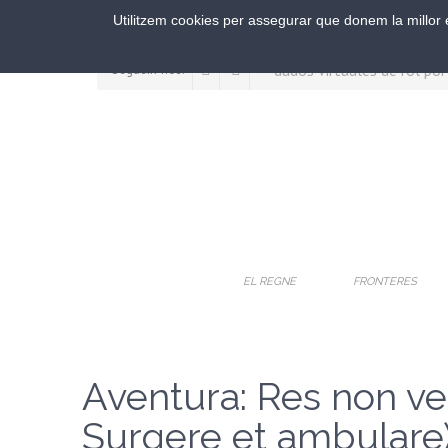
Utilitzem cookies per assegurar que donem la millor e
Segueix-nos:
EL REGNE
FRONTERES
Aventura: Res non ve
Surgere et ambulare