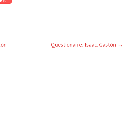
RA
tón
Questionarre: Isaac. Gastón
→