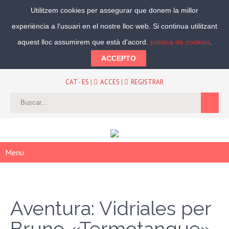
Utilitzem cookies per assegurar que donem la millor
experiència a l'usuari en el nostre lloc web. Si continua utilitzant
Segueix-nos:
aquest lloc assumirem que està d'acord.
política de cookies
.
ACCEPTO
CAT
-
ES
|
ACCES
|
REGISTRAR
Menu
Aventura: Vidriales per
Bruno «Termotanque»