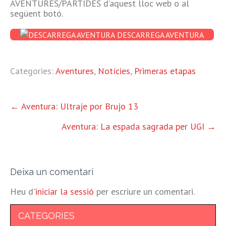
AVENTURES/PARTIDES d’aquest lloc web o al
següent botó.
DESCARREGA AVENTURA
Categories:
Aventures
,
Notícies
,
Primeras etapas
ALTRES
←
Aventura: Ultraje por Brujo 13
ENTRADES
Aventura: La espada sagrada per UGI
→
Deixa un comentari
Heu d'
iniciar la sessió
per escriure un comentari.
CATEGORIES