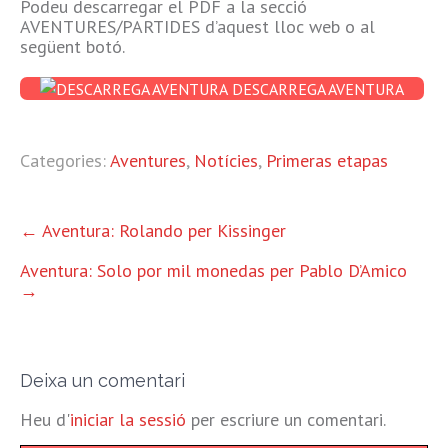
Podeu descarregar el PDF a la secció
AVENTURES/PARTIDES d’aquest lloc web o al
següent botó.
DESCARREGA AVENTURA
Categories:
Aventures
,
Notícies
,
Primeras etapas
ALTRES
←
Aventura: Rolando per Kissinger
ENTRADES
Aventura: Solo por mil monedas per Pablo D’Amico
→
Deixa un comentari
Heu d'
iniciar la sessió
per escriure un comentari.