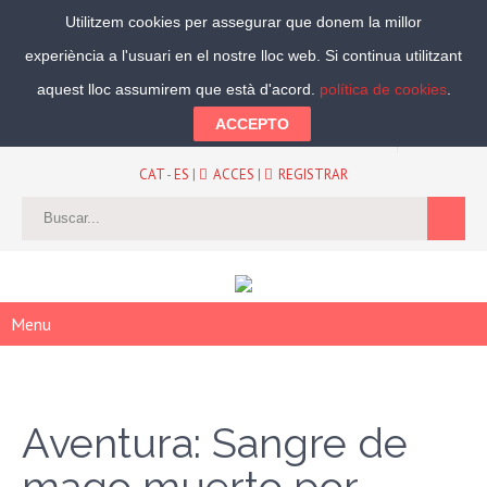
Utilitzem cookies per assegurar que donem la millor
experiència a l'usuari en el nostre lloc web. Si continua utilitzant
Segueix-nos:
aquest lloc assumirem que està d'acord.
política de cookies
.
ACCEPTO
CAT
-
ES
|
ACCES
|
REGISTRAR
Menu
Aventura: Sangre de
mago muerto por