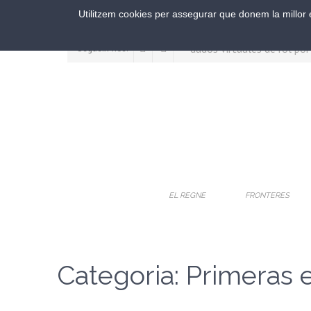
Utilitzem cookies per assegurar que donem la millor e
Segueix-nos:
EL REGNE
FRONTERES
Categoria: Primeras 