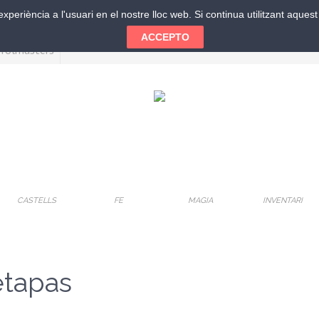
xperiència a l'usuari en el nostre lloc web. Si continua utilitzant aque
ACCEPTO
CASTELLS
FE
MAGIA
INVENTARI
etapas