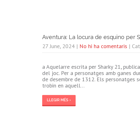
Aventura: La locura de esquino per 
27 June, 2024
|
No hi ha comentaris
| Ca
a Aquelarre escrita per Sharky 21, public
del joc. Per a personatges amb ganes du
de desembre de 1312. Els personatges són
trobin en aquell…
LLEGIR MÉS ›