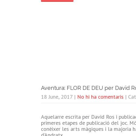
Aventura: FLOR DE DEU per David R
18 June, 2017
|
No hi ha comentaris
| Ca
Aquelarre escrita per David Ros i public
primeres etapes de publicació del joc. M
conèixer les arts màgiques i la majoria h
d’Andratx,…