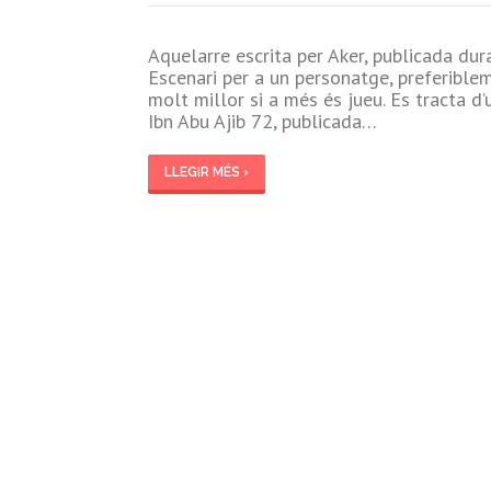
Aquelarre escrita per Aker, publicada dur
Escenari per a un personatge, preferibleme
molt millor si a més és jueu. Es tracta d’
Ibn Abu Ajib 72, publicada…
LLEGIR MÉS ›