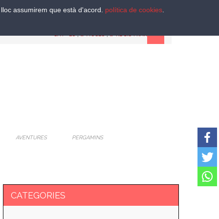
st lloc assumirem que està d'acord.
política de cookies
.
CAT
-
ES
|
ACCES
|
REGISTRAR
AVENTURES
PERGAMINS
CATEGORIES