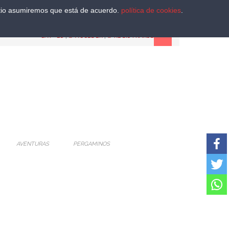
sitio asumiremos que está de acuerdo.
política de cookies
.
CAT
-
ES
|
ACCEDER
|
REGISTRARSE
AVENTURAS
PERGAMINOS