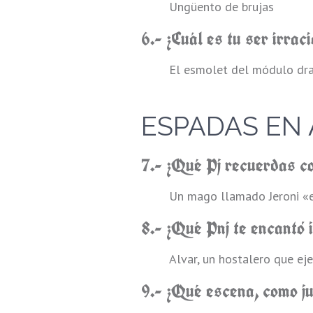
Ungüento de brujas
6.- ¿Cuál es tu ser irraci
El esmolet del módulo dr
ESPADAS EN 
7.- ¿Qué Pj recuerdas c
Un mago llamado Jeroni «
8.- ¿Qué Pnj te encantó 
Alvar, un hostalero que eje
9.- ¿Qué escena, como j