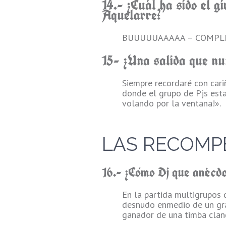
14.- ¿Cuál ha sido el 
Aquelarre?
BUUUUUAAAAA – COMPLIC
15- ¿Una salida que nu
Siempre recordaré con cari
donde el grupo de Pjs esta
volando por la ventana!».
LAS RECOMP
16.- ¿Cómo Dj que anécd
En la partida multigrupos 
desnudo enmedio de un gra
ganador de una timba cland