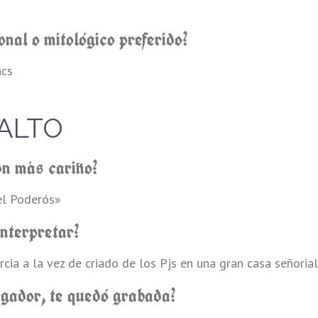
onal o mitológico preferido?
acs
ALTO
on más cariño?
el Poderós»
interpretar?
rcia a la vez de criado de los Pjs en una gran casa señoria
ugador, te quedó grabada?