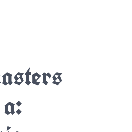
masters
 a: