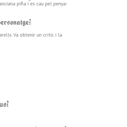
anciana pífia i es cau pel penya-
 personatge?
lls. Va obtenir un crític i la
us?