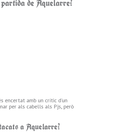
 partida de Aquelarre?
és encertat amb un crític d’un
nar per als cabells als Pjs, però
stacats a Aquelarre?