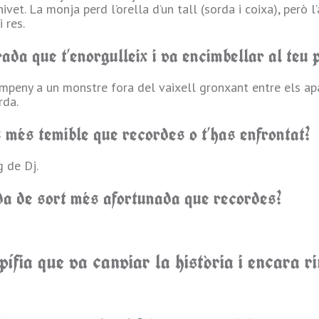
vet. La monja perd l’orella d’un tall (sorda i coixa), però l’
 res.
irada que t’enorgulleix i va encimbellar al teu
empeny a un monstre fora del vaixell gronxant entre els apare
rda.
 més temible que recordes o t’has enfrontat?
g de Dj.
da de sort més afortunada que recordes?
ífia que va canviar la història i encara ri