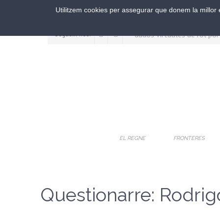
Utilitzem cookies per assegurar que donem la millor e
Segueix-nos:
EL REGNE
FRONTERES
Questionarre: Rodri