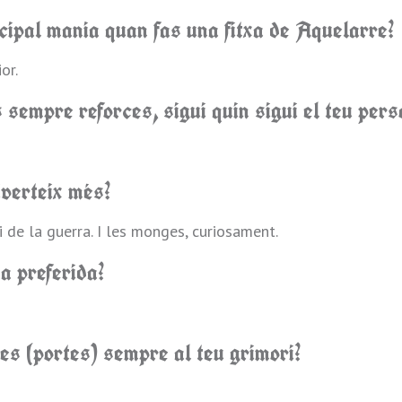
ncipal mania quan fas una fitxa de Aquelarre?
or.
sempre reforces, sigui quin sigui el teu pers
iverteix més?
i de la guerra. I les monges, curiosament.
a preferida?
ies (portes) sempre al teu grimori?