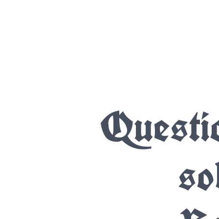
Questi
so