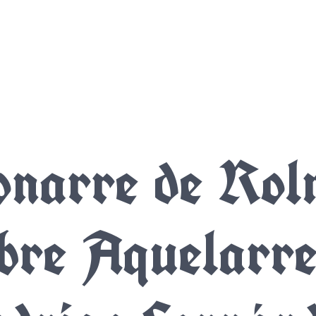
onarre de Rol
bre Aquelarre