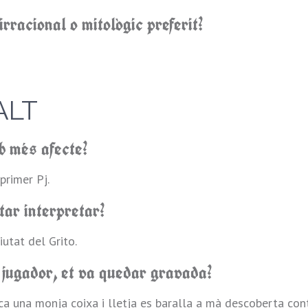
irracional o mitològic preferit?
ALT
b més afecte?
primer Pj.
tar interpretar?
iutat del Grito.
 jugador, et va quedar gravada?
a una monja coixa i lletja es baralla a mà descoberta co