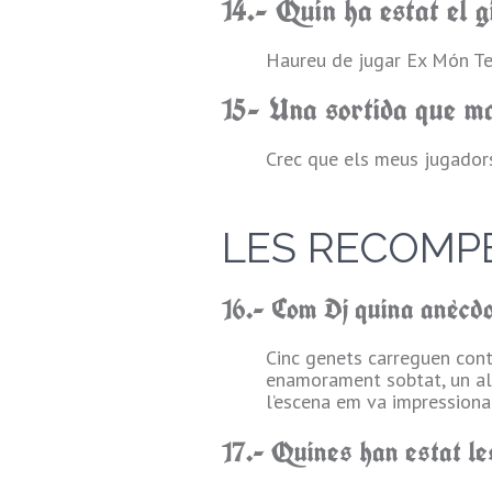
14.- Quin ha estat el 
Haureu de jugar Ex Món Te
15- Una sortida que ma
Crec que els meus jugadors
LES RECOMP
16.- Com Dj quina anècd
Cinc genets carreguen contr
enamorament sobtat, un altr
l’escena em va impressionar
17.- Quines han estat le