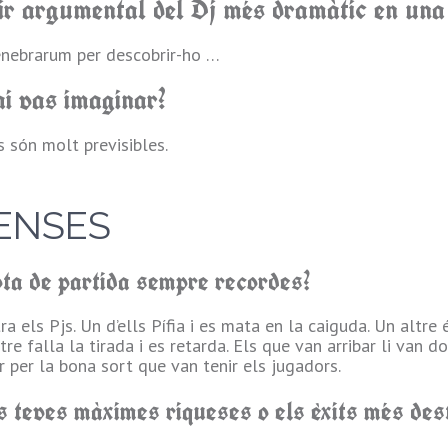
gir argumental del Dj més dramàtic en una
nebrarum per descobrir-ho …
i vas imaginar?
 són molt previsibles.
ENSES
ota de partida sempre recordes?
a els Pjs. Un d’ells Pífia i es mata en la caiguda. Un altre 
e falla la tirada i es retarda. Els que van arribar li van do
 per la bona sort que van tenir els jugadors.
s teves màximes riqueses o els èxits més de