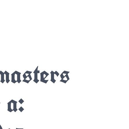
masters
 a: