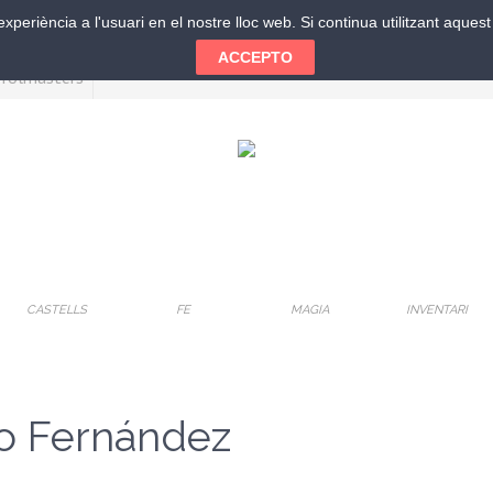
xperiència a l'usuari en el nostre lloc web. Si continua utilitzant aque
ACCEPTO
CASTELLS
FE
MAGIA
INVENTARI
go Fernández