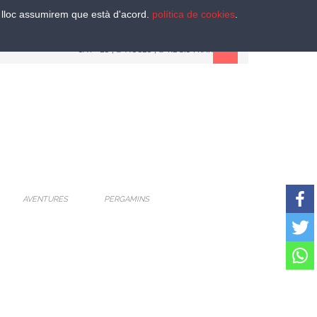
st lloc assumirem que està d'acord.
política de cookies
.
CAT
-
ES
|
ACCES
|
REGISTRAR
AVENTURES
PERGAMINS