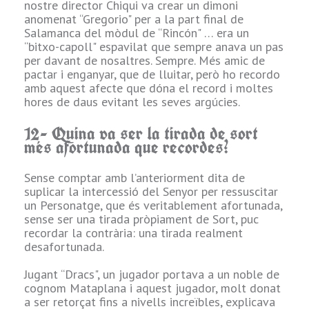
nostre director Chiqui va crear un dimoni
una mica igual el
anomenat “Gregorio" per a la part final de
que sigui … però
Salamanca del mòdul de “Rincón" … era un
home d'armes.
“bitxo-capoll" espavilat que sempre anava un pas
A
per davant de nosaltres. Sempre. Més amic de
I si per causa de
pactar i enganyar, que de lluitar, però ho recordo
la trama no es
amb aquest afecte que dóna el record i moltes
pogués, la meva
hores de daus evitant les seves argúcies.
decisió seria el
q
murri
12- Quina va ser la tirada de sort
entabanador, que
més afortunada que recordes?
no lladre.
Sense comptar amb l’anteriorment dita de
4.- Quina és la
u
suplicar la intercessió del Senyor per ressuscitar
teva arma
un Personatge, que és veritablement afortunada,
preferida?
sense ser una tirada pròpiament de Sort, puc
recordar la contrària: una tirada realment
Per versatilitat la
desafortunada.
destral, que et
e
permet amb una
Jugant “Dracs", un jugador portava a un noble de
competència
cognom Mataplana i aquest jugador, molt donat
usar-la a una i
a ser retorçat fins a nivells increïbles, explicava