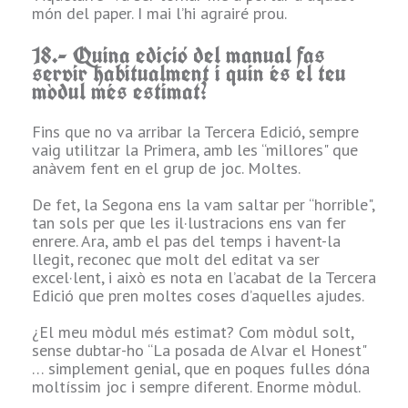
món del paper. I mai l’hi agrairé prou.
Dirigint “La
18.- Quina edició del manual fas
Niebla", de
servir habitualment i quin és el teu
manera que no és
mòdul més estimat?
a mi, però com si
ho fos.
Fins que no va arribar la Tercera Edició, sempre
Després de la
vaig utilitzar la Primera, amb les “millores" que
mort d'un
anàvem fent en el grup de joc. Moltes.
company en el
mòdul final de la
De fet, la Segona ens la vam saltar per “horrible",
campanya, un
tan sols per que les il·lustracions ens van fer
dels jugadors em
enrere. Ara, amb el pas del temps i havent-la
va dir que això no
llegit, reconec que molt del editat va ser
podia acabar així
excel·lent, i això es nota en l’acabat de la Tercera
… que no era just
Edició que pren moltes coses d’aquelles ajudes.
i es va posar, tal
qual, a resar al
¿El meu mòdul més estimat? Com mòdul solt,
Senyor. Veient-,
sense dubtar-ho “La posada de Alvar el Honest"
vaig comentar
… simplement genial, que en poques fulles dóna
que s'agenollava
moltíssim joc i sempre diferent. Enorme mòdul.
i resava suplicant