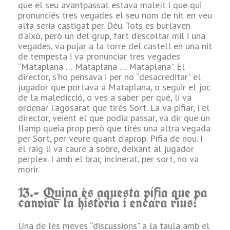
dues mans, i
que el seu avantpassat estava maleït i que qui
serveix per a
l
pronunciés tres vegades el seu nom de nit en veu
gairebé tot.
alta seria castigat per Déu. Tots es burlaven
d’això, però un del grup, fart d’escoltar mil i una
5.- Quin
vegades, va pujar a la torre del castell en una nit
encanteri tindries
de tempesta i va pronunciar tres vegades
(portes) sempre
a
“Mataplana … Mataplana … Mataplana". El
al teu grimori?
director, s’ho pensava i per no “desacreditar" el
jugador que portava a Mataplana, o seguir el joc
de la maledicció, o ves a saber per què, li va
buffff … causa de
ordenar l’agosarat que tirés Sort. La va pifiar, i el
les meves tipus
r
director, veient el que podia passar, va dir que un
de preferències
llamp queia prop però que tirés una altra vegada
de personatge,
per Sort, per veure quant d’aprop. Pífia de nou. I
pocs em semblen
el raig li va caure a sobre, deixant al jugador
“apropiats", però
perplex. I amb el braç incinerat, per sort, no va
bé podria ser el
r
morir.
de “Creu de
Caravaca". Útil i
13.- Quina és aquesta pífia que va
versàtil, en ser un
canviar la història i encara rius?
dos en un.
e
I com no, el de
Una de les meves “discussions" a la taula amb el