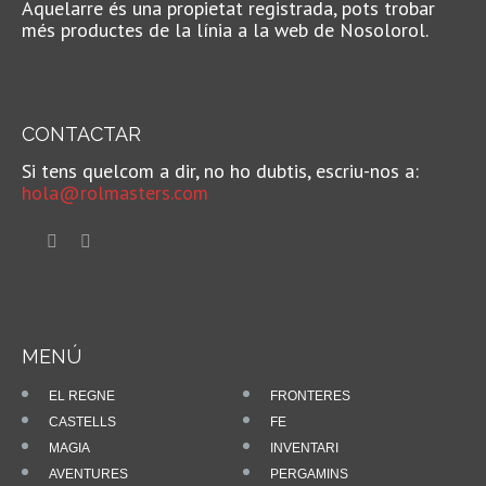
Aquelarre és una propietat registrada, pots trobar
Sense comptar
més productes de la línia a la web de Nosolorol.
amb
l'anteriorment
dita de suplicar la
intercessió del
Senyor per
CONTACTAR
ressuscitar un
Si tens quelcom a dir, no ho dubtis, escriu-nos a:
Personatge, que
hola@rolmasters.com
és veritablement
afortunada, sense
ser una tirada
pròpiament de
Sort, puc recordar
la contrària: una
tirada realment
desafortunada.
MENÚ
Jugant “Dracs", un
EL REGNE
FRONTERES
jugador portava a
CASTELLS
FE
un noble de
MAGIA
INVENTARI
cognom
AVENTURES
PERGAMINS
Mataplana i