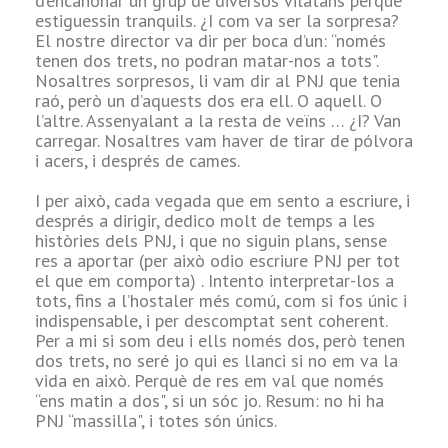
d’encanonar un grup de diversos vilatans perquè
estiguessin tranquils. ¿I com va ser la sorpresa?
Jugant com el
El nostre director va dir per boca d’un: “només
noble baixet, en
tenen dos trets, no podran matar-nos a tots".
certa poble em
Nosaltres sorpresos, li vam dir al PNJ que tenia
vaig posar a
raó, però un d’aquests dos era ell. O aquell. O
arengar i donar
l’altre. Assenyalant a la resta de veïns … ¿I? Van
ordres als veïns,
carregar. Nosaltres vam haver de tirar de pólvora
col·locant al
i acers, i després de cames.
centre d'un bon
grup, mentre els
I per això, cada vegada que em sento a escriure, i
meus companys
després a dirigir, dedico molt de temps a les
rastrejaven el
històries dels PNJ, i que no siguin plans, sense
lloc buscant a
res a aportar (per això odio escriure PNJ per tot
una criatura
el que em comporta) . Intento interpretar-los a
anomenat Pepito,
tots, fins a l’hostaler més comú, com si fos únic i
que havia de
indispensable, i per descomptat sent coherent.
explicar-nos
Per a mi si som deu i ells només dos, però tenen
alguna cosa. El
dos trets, no seré jo qui es llanci si no em va la
què, no ho
vida en això. Perquè de res em val que només
recordo.
“ens matin a dos", si un sóc jo. Resum: no hi ha
PNJ “massilla", i totes són únics.
Però si recordo
que el “p …"