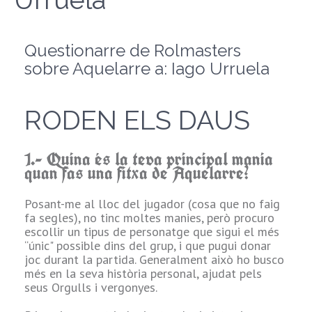
Questionarre de Rolmasters
sobre Aquelarre a: Iago Urruela
RODEN ELS DAUS
1.- Quina és la teva principal mania
quan fas una fitxa de Aquelarre?
Posant-me al lloc del jugador (cosa que no faig
Q
fa segles), no tinc moltes manies, però procuro
escollir un tipus de personatge que sigui el més
“únic" possible dins del grup, i que pugui donar
joc durant la partida. Generalment això ho busco
més en la seva història personal, ajudat pels
u
seus Orgulls i vergonyes.