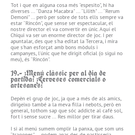
a Déu que salvés
Tot i que en alguna cosa més “espesito", hi ha
al seu company
diverses … “Danza Macabra" … “Lilith" … “Rerum
caigut per lluitar
Demoni" … però per sobre de tots ells sempre va
contra el Maligne
estar “Rincón", que sense ser espectacular, el
… i clar, només si
nostre director el va convertir en únic. Aquí el
aconseguia 3
Chiqui va ser un enorme director de joc. I per
crítics de
apuntalar, des que s’ha editat la Tercera, i mira
Teologia seguits,
que s’han esforçat amb bons mòduls i
la seva súplica
campanyes, l’únic que he dirigit oficial (o sigui no
era “cosa feta" … I
meu), és “Rincón".
pren ! Tres crítics
de 01 … Tres! … i
19.- ¿Menú clàssic per al dia de
el company va
partida? ¿Cerveses comercials o
ressuscitar. Com
artesanes?
Lázaro.
Depèn el grup de joc, ja que a més de als amics,
11.- Quin és el
dirigeixo també a la meva filla i nebots, però en
Big Boss més
general, tothom sap que sóc addicte al cafè sol,
temible que
fort i sense sucre … Res millor per tirar daus.
recordes o t'has
enfrontat?
I si al menú sumem omplir la panxa, que som uns
“tragones" … podem anar des de pastisseria