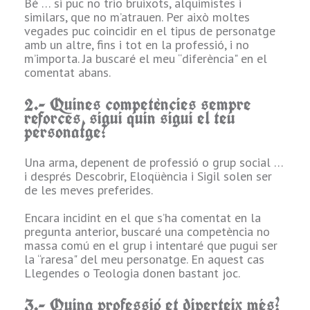
Bé … si puc no trio bruixots, alquimistes i
similars, que no m’atrauen. Per això moltes
vegades puc coincidir en el tipus de personatge
e
amb un altre, fins i tot en la professió, i no
m’importa. Ja buscaré el meu “diferència" en el
comentat abans.
2.- Quines competències sempre
s
reforces, sigui quin sigui el teu
personatge?
Una arma, depenent de professió o grup social …
i després Descobrir, Eloqüència i Sigil solen ser
t
de les meves preferides.
Encara incidint en el que s’ha comentat en la
pregunta anterior, buscaré una competència no
massa comú en el grup i intentaré que pugui ser
i
la “raresa" del meu personatge. En aquest cas
Llegendes o Teologia donen bastant joc.
3.- Quina professió et diverteix més?