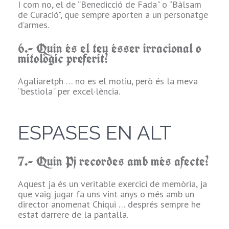
I com no, el de “Benedicció de Fada" o “Bàlsam
RODEN
de Curació", que sempre aporten a un personatge
d’armes.
ELS
e
6.- Quin és el teu ésser irracional o
DAUS
mitològic preferit?
Agaliaretph … no es el motiu, però és la meva
1.- Quina és la
d
“bestiola" per excel·lència.
teva principal
mania quan fas
una fitxa de
Aquelarre?
ESPASES EN ALT
e
Posant-me al lloc
7.- Quin Pj recordes amb més afecte?
del jugador (cosa
que no faig fa
segles), no tinc
Aquest ja és un veritable exercici de memòria, ja
R
moltes manies,
que vaig jugar fa uns vint anys o més amb un
però procuro
director anomenat Chiqui … després sempre he
escollir un tipus
estat darrere de la pantalla.
de personatge