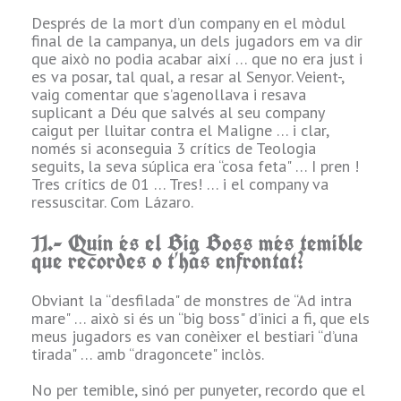
Encara incidint en
s
Després de la mort d’un company en el mòdul
el que s'ha
final de la campanya, un dels jugadors em va dir
comentat en la
que això no podia acabar així … que no era just i
pregunta anterior,
es va posar, tal qual, a resar al Senyor. Veient-,
buscaré una
vaig comentar que s’agenollava i resava
competència no
o
suplicant a Déu que salvés al seu company
massa comú en el
caigut per lluitar contra el Maligne … i clar,
grup i intentaré
només si aconseguia 3 crítics de Teologia
que pugui ser la
seguits, la seva súplica era “cosa feta" … I pren !
“raresa" del meu
Tres crítics de 01 … Tres! … i el company va
personatge. En
b
ressuscitar. Com Lázaro.
aquest cas
Llegendes o
11.- Quin és el Big Boss més temible
Teologia donen
que recordes o t’has enfrontat?
bastant joc.
r
Obviant la “desfilada" de monstres de “Ad intra
3.- Quina
mare" … això si és un “big boss" d’inici a fi, que els
professió et
meus jugadors es van conèixer el bestiari “d’una
diverteix més?
tirada" … amb “dragoncete" inclòs.
e
Dins el grup de
No per temible, sinó per punyeter, recordo que el
guerrers, em fa