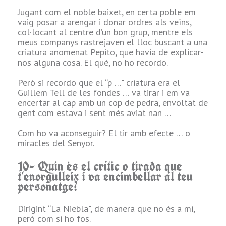
un altre, fins i tot
Jugant com el noble baixet, en certa poble em
en la professió, i
vaig posar a arengar i donar ordres als veïns,
no m'importa. Ja
col·locant al centre d’un bon grup, mentre els
t
buscaré el meu
meus companys rastrejaven el lloc buscant a una
“diferència" en el
criatura anomenat Pepito, que havia de explicar-
comentat abans.
nos alguna cosa. El què, no ho recordo.
2.- Quines
Però si recordo que el “p …" criatura era el
e
competències
Guillem Tell de les fondes … va tirar i em va
sempre reforces,
encertar al cap amb un cop de pedra, envoltat de
sigui quin sigui el
gent com estava i sent més aviat nan …
teu personatge?
Com ho va aconseguir? El tir amb efecte … o
r
miracles del Senyor.
Una arma,
depenent de
10- Quin és el crític o tirada que
professió o grup
t’enorgulleix i va encimbellar al teu
social … i després
personatge?
Descobrir,
s
Eloqüència i Sigil
solen ser de les
Dirigint “La Niebla", de manera que no és a mi,
meves preferides.
però com si ho fos.