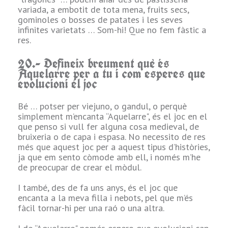
Obviant la
variada, a embotit de tota mena, fruits secs,
“desfilada" de
gominoles o bosses de patates i les seves
monstres de “Ad
infinites varietats … Som-hi! Que no fem fàstic a
intra mare" … això
res.
si és un “big boss"
d'inici a fi, que els
20.- Defineix breument què és
meus jugadors es
Aquelarre per a tu i com esperes que
van conèixer el
evolucioni el joc
bestiari “d'una
tirada" … amb
Bé … potser per viejuno, o gandul, o perquè
“dragoncete"
simplement m’encanta “Aquelarre", és el joc en el
inclòs.
que penso si vull fer alguna cosa medieval, de
bruixeria o de capa i espasa. No necessito de res
No per temible,
més que aquest joc per a aquest tipus d’històries,
sinó per punyeter,
ja que em sento còmode amb ell, i només m’he
recordo que el
de preocupar de crear el mòdul.
nostre director
Chiqui va crear un
I també, des de fa uns anys, és el joc que
dimoni anomenat
encanta a la meva filla i nebots, pel que m’és
“Gregorio" per a la
fàcil tornar-hi per una raó o una altra.
part final de
Salamanca del