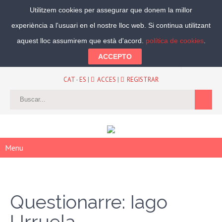
Utilitzem cookies per assegurar que donem la millor
experiència a l'usuari en el nostre lloc web. Si continua utilitzant
Segueix-nos:
aquest lloc assumirem que està d'acord.
política de cookies
.
ACCEPTO
CAT
-
ES
|
ACCES
|
REGISTRAR
Menu
Questionarre: Iago
Urruela