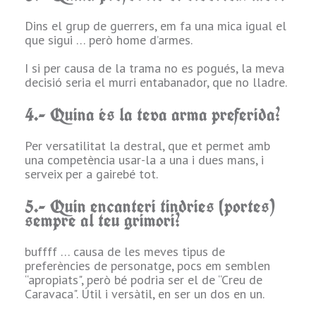
o
Dins el grup de guerrers, em fa una mica igual el
que sigui … però home d’armes.
I si per causa de la trama no es pogués, la meva
n
decisió seria el murri entabanador, que no lladre.
4.- Quina és la teva arma preferida?
Per versatilitat la destral, que et permet amb
a
una competència usar-la a una i dues mans, i
serveix per a gairebé tot.
5.- Quin encanteri tindries (portes)
sempre al teu grimori?
r
buffff … causa de les meves tipus de
preferències de personatge, pocs em semblen
“apropiats", però bé podria ser el de “Creu de
r
Caravaca". Útil i versàtil, en ser un dos en un.