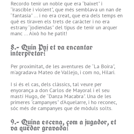
que sigui el més
Recordo tenir un noble que era “baixet" i
o
“únic" possible
“irascible i violent", que més semblava un nan de
dins del grup, i
“fantasia" … i no era creat, que era dels temps en
que pugui donar
què es tiraven els trets de caràcter i no era
joc durant la
estrany “jodiendas" del tipus de tenir un arquer
partida.
manc … Això ho he patit!
l
Generalment això
ho busco més en
8.- Quin Pnj et va encantar
la seva història
interpretar?
personal, ajudat
pels seus Orgulls
m
Per proximitat, de les aventures de “La Boira",
i vergonyes.
m’agradava Mateo de Vallejo, i com no, Hilari.
Bé … si puc no
I si és el cas, dels clàssics, tal veure per
trio bruixots,
enyorança a don Carlos de Mayoral i el seu
alquimistes i
a
mastí Hugo, de “Danza Macabra". Una de les
similars, que no
primeres “campanyes" d’Aquelarre, i ho reconec,
m'atrauen. Per
sóc més de campanyes que de mòduls solts.
això moltes
vegades puc
9.- Quina escena, com a jugador, et
coincidir en el
s
va quedar gravada?
tipus de
personatge amb