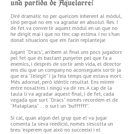
una partida de Aquelarre?
g
7.- Quin Pj
Diré dramàtic no per quelcom inherent al mòdul,
recordes amb
sinó perquè no em va agradar en absolut. Res. I
més afecte?
de fet va convertir aquest mòdul en un que no
he dirigit mai i que no tinc cap estima. I no s’han
o
Aquest ja és un
donat situacions que em facin replantejar.
veritable exercici
de memòria, ja
Jugant “Dracs", arribem al final uns pocs jugadors
que vaig jugar fa
pel fet que és bastant punyeter pel que fa a
uns vint anys o
enemics, i després de sortir amb vida, el director
U
més amb un
ens diu que un company no aconsegueix sortir ja
director
que era “l’elegit" i ja feia temps que estava mort.
anomenat Chiqui
Més adornat, però idèntic resultat. Ens mirem
… després sempre
entre nosaltres i ningú va dir res. A cap de la
he estat darrere
taula li va agradar aquest final, i de fet, cada
r
de la pantalla.
vegada que surt “Dracs" només recordem el de
“Mataplana" … o surt un “buffffff".
Recordo tenir un
noble que era
Si cal, quan algun del grup que el va jugar
“baixet" i
comenta la seva reedició, només s’escolta un
r
“irascible i
breu “esperem que això no succeeixi i el
violent", que més