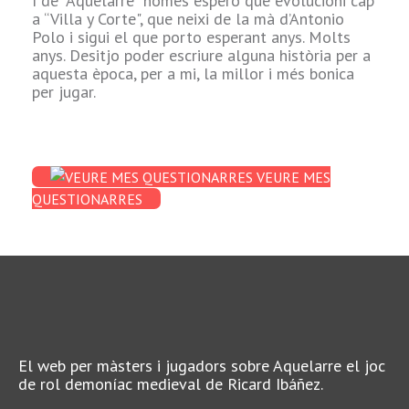
I de “Aquelarre" només espero que evolucioni cap
mòdul de
a “Villa y Corte", que neixi de la mà d’Antonio
“Rincón" … era un
Polo i sigui el que porto esperant anys. Molts
“bitxo-capoll"
anys. Desitjo poder escriure alguna història per a
espavilat que
aquesta època, per a mi, la millor i més bonica
sempre anava un
per jugar.
pas per davant de
nosaltres. Sempre.
Més amic de
pactar i enganyar,
que de lluitar,
VEURE MES
però ho recordo
QUESTIONARRES
amb aquest
afecte que dóna
el record i moltes
hores de daus
evitant les seves
argúcies.
12- Quina va ser
la tirada de sort
El web per màsters i jugadors sobre Aquelarre el joc
més afortunada
de rol demoníac medieval de Ricard Ibáñez.
que recordes?