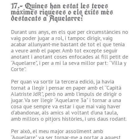
17.- Quines han estat les teves
criatura era el
màximes riqueses o els èxits més
Guillem Tell de
destacats a Aquelarre?
les fondes … va
tirar i em va
encertar al cap
Durant uns anys, en els que per circumstàncies no
amb un cop de
vaig poder jugar a rol, i tampoc dirigir, vaig
pedra, envoltat
acabar allunyant-me bastant de tot el que tenia
de gent com
a veure amb el paper. Amb tot excepte seguir
estava i sent més
anotant i anotant coses enfocades al fill petit de
aviat nan …
“Aquelarre", i per a mi la seva millor part: “Villa y
Corte".
Com ho va
aconseguir? El tir
Per quan va sortir la tercera edició, ja havia
amb efecte … o
tornat a llegir i pensar en paper amb el “Capità
miracles del
Alatriste JdR", però no amb l’impuls de dirigir o
Senyor.
jugar. Va ser llegir “Aquelarre 3a" i tornar a una
cosa que sempre va estar i que mai vaig haver
10- Quin és el
d’abandonar, als amics al voltant d’una taula,
crític o tirada que
amb millors o pitjors històries, i uns daus rodant.
t'enorgulleix i va
encimbellar al teu
Per això, el meu major assoliment amb
personatge?
“Aquelarre" va ser tornar-me a portar a aquest