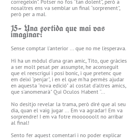
corregeixin". Potser no fos “tan dolent", però a
semblava un nan
nosaltres ens va semblar un final “sorprenent",
de “fantasia" … i
però per a mal.
no era creat, que
u
era dels temps en
15- Una sortida que mai vas
què es tiraven els
imaginar?
trets de caràcter i
no era estrany
Sense comptar l’anterior … que no me l’esperava.
“jodiendas" del
e
tipus de tenir un
Hi ha un mòdul d’una gran amic, Tito, que gràcies
arquer manc …
a ser molt pesat per assumpte, he aconseguit
Això ho he patit!
que el reescrigui i posi bonic, i que pretenc que
em deixi “penjar", i en el que m’ha permès ajudar
8.- Quin Pnj et
en aquesta “nova edició" al costat d’altres amics,
l
va encantar
que s’anomenarà" Qui Oculos Habent “…
interpretar?
No desitjo revelar la trama, però diré que al seu
Per proximitat, de
dia, quan el vaig jugar … Em va agradar! Em va
les aventures de
sorprendre! I em va fotre moooooolt no arribar
a
“La Boira",
al final!
m'agradava
Mateo de Vallejo,
Sento fer aquest comentari i no poder explicar