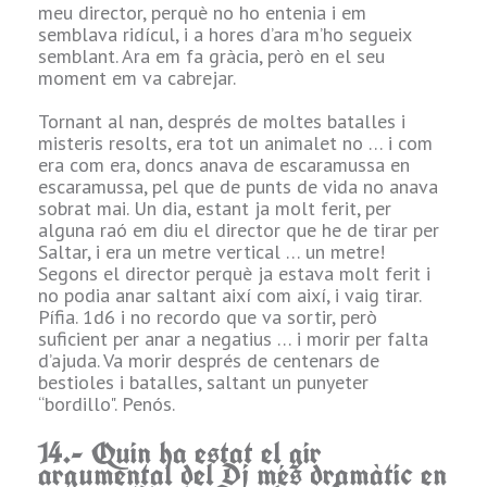
“Benedicció de
meu director, perquè no ho entenia i em
Fada" o “Bàlsam
semblava ridícul, i a hores d’ara m’ho segueix
de Curació", que
semblant. Ara em fa gràcia, però en el seu
sempre aporten a
moment em va cabrejar.
a
un personatge
d'armes.
Tornant al nan, després de moltes batalles i
misteris resolts, era tot un animalet no … i com
6.- Quin és el teu
era com era, doncs anava de escaramussa en
ésser irracional o
escaramussa, pel que de punts de vida no anava
:
mitològic preferit?
sobrat mai. Un dia, estant ja molt ferit, per
alguna raó em diu el director que he de tirar per
Saltar, i era un metre vertical … un metre!
Agaliaretph … no
Segons el director perquè ja estava molt ferit i
es el motiu, però
no podia anar saltant així com així, i vaig tirar.
és la meva
I
Pífia. 1d6 i no recordo que va sortir, però
“bestiola" per
suficient per anar a negatius … i morir per falta
excel·lència.
d’ajuda. Va morir després de centenars de
bestioles i batalles, saltant un punyeter
“bordillo". Penós.
a
ESPASES
14.- Quin ha estat el gir
EN ALT
argumental del Dj més dramàtic en