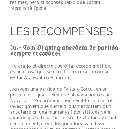
i com no, Hilari.
res més, però si aconsegueixo que l’acabi …
Mereixerà l’pena!
I si és el cas, dels
clàssics, tal veure
per enyorança a
LES RECOMPENSES
don Carlos de
Mayoral i el seu
mastí Hugo, de
16.- Com Dj quina anècdota de partida
“Danza Macabra".
sempre recordes?
Una de les
primeres
“campanyes"
No era jo el director, però la recordo molt bé, i
d'Aquelarre, i ho
és una cosa que sempre he procurat recordar i
reconec, sóc més
evitar. Ara explico el motiu.
de campanyes
que de mòduls
Jugàvem una partida de “Villa y Corte", en un
solts.
poble en el qual deien que hi havia bruixes per
Navarra … Zugarramurdi em sembla. I nosaltres
9.- Quina
investigàvem que succeïa, quan escoltem d’un
escena, com a
aquelarre en una muntanya i per allà ens vam
jugador, et va
anar després d’una “processó" de vilatans. Arribat
quedar gravada?
cert moment, érem dos jugadors, vam haver